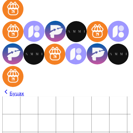
Буцах