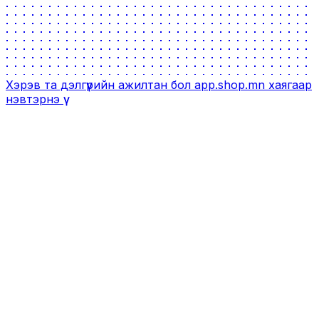
Хэрэв та дэлгүүрийн ажилтан бол
app.shop.mn
хаягаар
нэвтэрнэ үү