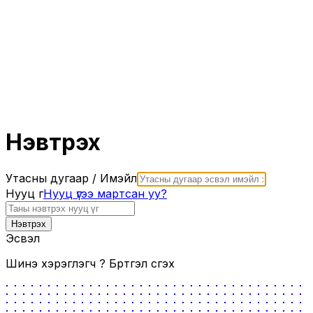
Нэвтрэх
Утасны дугаар / Имэйл
Нууц үг
Нууц үгээ мартсан уу?
Нэвтрэх
Эсвэл
Шинэ хэрэглэгч үү?
Бүртгэл үүсгэх