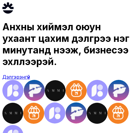
Анхны хиймэл оюун
ухаант цахим дэлгүүрээ нэг
минутанд нээж, бизнесээ
эхлүүлээрэй.
Дэлгэрэнгүй